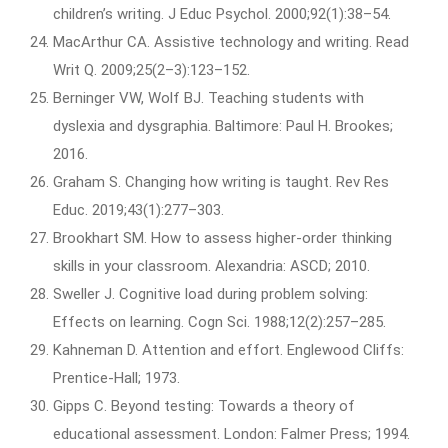
children’s writing. J Educ Psychol. 2000;92(1):38–54.
MacArthur CA. Assistive technology and writing. Read
Writ Q. 2009;25(2–3):123–152.
Berninger VW, Wolf BJ. Teaching students with
dyslexia and dysgraphia. Baltimore: Paul H. Brookes;
2016.
Graham S. Changing how writing is taught. Rev Res
Educ. 2019;43(1):277–303.
Brookhart SM. How to assess higher-order thinking
skills in your classroom. Alexandria: ASCD; 2010.
Sweller J. Cognitive load during problem solving:
Effects on learning. Cogn Sci. 1988;12(2):257–285.
Kahneman D. Attention and effort. Englewood Cliffs:
Prentice-Hall; 1973.
Gipps C. Beyond testing: Towards a theory of
educational assessment. London: Falmer Press; 1994.