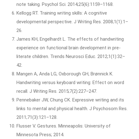
note taking. Psychol Sci. 2014;25(6):1159–1168.
Kellogg RT. Training writing skills: A cognitive
developmental perspective. J Writing Res. 2008;1(1):1–
26.
James KH, Engelhardt L. The effects of handwriting
experience on functional brain development in pre-
literate children. Trends Neurosci Educ. 2012;1(1):32–
42.
Mangen A, Anda LG, Oxborough GH, Brønnick K.
Handwriting versus keyboard writing: Effect on word
recall. J Writing Res. 2015;7(2):227–247.
Pennebaker JW, Chung CK. Expressive writing and its
links to mental and physical health. J Psychosom Res.
2011;71(3):121–128.
Flusser V. Gestures. Minneapolis: University of
Minnesota Press; 2014.