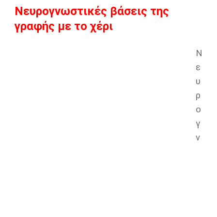
Νευρογνωστικές βάσεις της
γραφής με το χέρι
Ν
ε
υ
ρ
ο
γ
ν