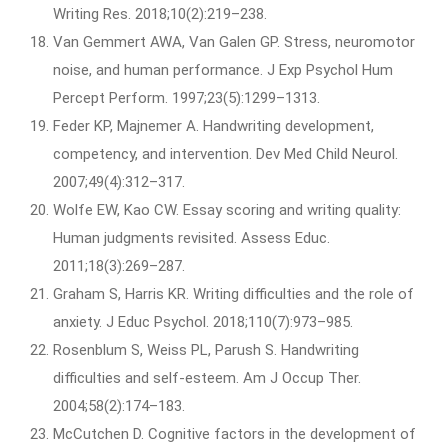
Writing Res. 2018;10(2):219–238.
Van Gemmert AWA, Van Galen GP. Stress, neuromotor
noise, and human performance. J Exp Psychol Hum
Percept Perform. 1997;23(5):1299–1313.
Feder KP, Majnemer A. Handwriting development,
competency, and intervention. Dev Med Child Neurol.
2007;49(4):312–317.
Wolfe EW, Kao CW. Essay scoring and writing quality:
Human judgments revisited. Assess Educ.
2011;18(3):269–287.
Graham S, Harris KR. Writing difficulties and the role of
anxiety. J Educ Psychol. 2018;110(7):973–985.
Rosenblum S, Weiss PL, Parush S. Handwriting
difficulties and self-esteem. Am J Occup Ther.
2004;58(2):174–183.
McCutchen D. Cognitive factors in the development of