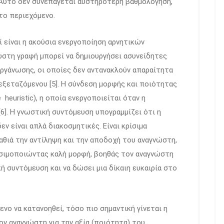
. Αυτό δεν συνεπάγεται αυστηρότερη βαθμολόγηση,
το περιεχόμενο.
 είναι η ακούσια ενεργοποίηση αρνητικών
τη γραφή μπορεί να δημιουργήσει ασυνείδητες
ργάνωσης, οι οποίες δεν αντανακλούν απαραίτητα
εξεταζόμενου [5]. Η σύνδεση μορφής και ποιότητας
heuristic), η οποία ενεργοποιείται όταν η
[6]. Η γνωστική συντόμευση υπογραμμίζει ότι η
εν είναι απλά διακοσμητικές. Είναι κρίσιμα
αθιά την αντίληψη και την αποδοχή του αναγνώστη,
ρησιμοποιώντας καλή μορφή, βοηθάς τον αναγνώστη
ή συντόμευση και να δώσει μια δίκαιη ευκαιρία στο
μενο να κατανοηθεί, τόσο πιο σημαντική γίνεται η
ον αναγνώστη για την αξία (ποιότητα) του.