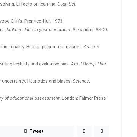
solving: Effects on learning.
Cogn Sci
.
wood Cliffs: Prentice-Hall; 1973.
r thinking skills in your classroom
. Alexandria: ASCD;
iting quality: Human judgments revisited.
Assess
ting legibility and evaluative bias.
Am J Occup Ther
.
uncertainty: Heuristics and biases.
Science
.
ry of educational assessment
. London: Falmer Press;
Tweet