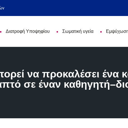
ών
Διατροφή Υποψηφίου
Σωματική υγεία
Εμψύχωσ
πορεί να προκαλέσει ένα 
πτό σε έναν καθηγητή–δι