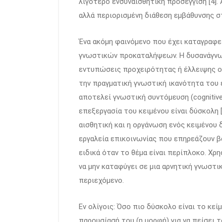
λιγότερο ενσυναισθητική προσέγγιση [4]
αλλά περιορισμένη διάθεση εμβάθυνσης σ
Ένα ακόμη φαινόμενο που έχει καταγραφεί
γνωστικών προκαταλήψεων. Η δυσανάγνωσ
εντυπώσεις προχειρότητας ή έλλειψης ο
την πραγματική γνωστική ικανότητα του 
αποτελεί γνωστική συντόμευση (cognitive 
επεξεργασία του κειμένου είναι δύσκολη 
αισθητική και η οργάνωση ενός κειμένου δ
εργαλεία επικοινωνίας που επηρεάζουν β
ειδικά όταν το θέμα είναι περίπλοκο. Χ
να μην καταφύγει σε μια αρνητική γνωστικ
περιεχόμενο.
Εν ολίγοις: Όσο πιο δύσκολο είναι το κεί
παρουσίασή του (η μορφή) για να πείσει τ