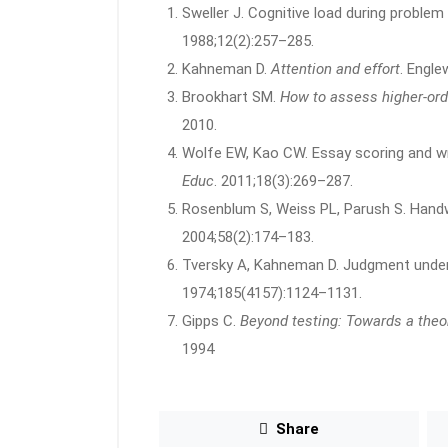
Sweller J. Cognitive load during problem 
1988;12(2):257–285.
Kahneman D.
Attention and effort
. Engle
Brookhart SM.
How to assess higher-orde
2010.
Wolfe EW, Kao CW. Essay scoring and wr
Educ
. 2011;18(3):269–287.
Rosenblum S, Weiss PL, Parush S. Handwri
2004;58(2):174–183.
Tversky A, Kahneman D. Judgment under 
1974;185(4157):1124–1131.
Gipps C.
Beyond testing: Towards a theo
1994
Share