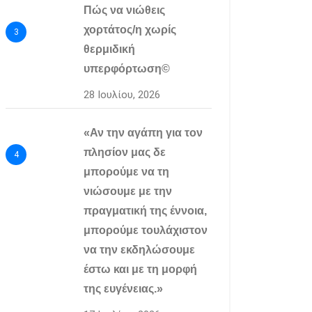
Πώς να νιώθεις
χορτάτος/η χωρίς
3
θερμιδική
υπερφόρτωση©
28 Ιουλίου, 2026
«Αν την αγάπη για τον
πλησίον μας δε
4
μπορούμε να τη
νιώσουμε με την
πραγματική της έννοια,
μπορούμε τουλάχιστον
να την εκδηλώσουμε
έστω και με τη μορφή
της ευγένειας.»