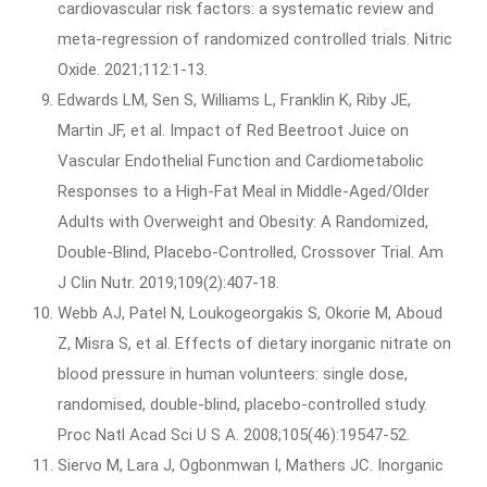
cardiovascular risk factors: a systematic review and
meta-regression of randomized controlled trials. Nitric
Oxide. 2021;112:1-13.
Edwards LM, Sen S, Williams L, Franklin K, Riby JE,
Martin JF, et al. Impact of Red Beetroot Juice on
Vascular Endothelial Function and Cardiometabolic
Responses to a High-Fat Meal in Middle-Aged/Older
Adults with Overweight and Obesity: A Randomized,
Double-Blind, Placebo-Controlled, Crossover Trial. Am
J Clin Nutr. 2019;109(2):407-18.
Webb AJ, Patel N, Loukogeorgakis S, Okorie M, Aboud
Z, Misra S, et al. Effects of dietary inorganic nitrate on
blood pressure in human volunteers: single dose,
randomised, double-blind, placebo-controlled study.
Proc Natl Acad Sci U S A. 2008;105(46):19547-52.
Siervo M, Lara J, Ogbonmwan I, Mathers JC. Inorganic