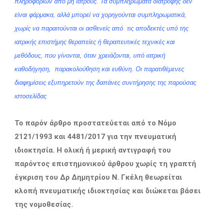
πληροφοριών από μη ιατρούς. Τα συμπληρώματα διατροφής δεν
είναι φάρμακα, αλλά μπορεί να χορηγούνται συμπληρωματικά,
χωρίς να παραιτούνται οι ασθενείς από τις αποδεκτές υπό της
ιατρικής επιστήμης θεραπείες ή θεραπευτικές τεχνικές και
μεθόδους, που γίνονται, όταν χρειάζονται, υπό ιατρική
καθοδήγηση, παρακολούθηση και ευθύνη. Οι παρατιθέμενες
διαφημίσεις εξυπηρετούν της δαπάνες συντήρησης της παρούσας
ιστοσελίδας
Το παρόν άρθρο προστατεύεται από το Νόμο
2121/1993 και 4481/2017 για την πνευματική
ιδιοκτησία. Η ολική ή μερική αντιγραφή του
παρόντος επιστημονικού άρθρου χωρίς τη γραπτή
έγκριση του Δρ Δημητρίου Ν. Γκέλη θεωρείται
κλοπή πνευματικής ιδιοκτησίας και διώκεται βάσει
της νομοθεσίας.