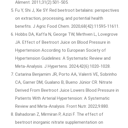
Aliment. 2011;31(2):501-505.
Fu Y, Shi J, Xie SY. Red beetroot betalains: perspectives
on extraction, processing, and potential health
benefits. J Agric Food Chem. 2020;68(42):11595-11611.
Hobbs DA, Kaffa N, George TW, Methven L, Lovegrove
JA. Effect of Beetroot Juice on Blood Pressure in
Hypertension According to European Society of
Hypertension Guidelines: A Systematic Review and
Meta-Analysis. J Hypertens. 2024;42(6):1020-1028.
Catarina Benjamim JR, Porto AA, Valenti VE, Sobrinho
CA, Garner DM, Gualano B, Bueno Júnior CR. Nitrate
Derived From Beetroot Juice Lowers Blood Pressure in
Patients With Arterial Hypertension: A Systematic
Review and Meta-Analysis. Front Nutr. 2022;9:880.
Bahadoran Z, Mirmiran P, Azizi F. The effect of
beetroot inorganic nitrate supplementation on