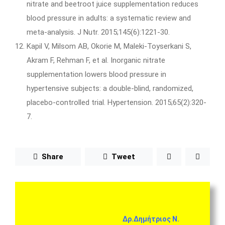
nitrate and beetroot juice supplementation reduces
blood pressure in adults: a systematic review and
meta-analysis. J Nutr. 2015;145(6):1221-30.
Kapil V, Milsom AB, Okorie M, Maleki-Toyserkani S,
Akram F, Rehman F, et al. Inorganic nitrate
supplementation lowers blood pressure in
hypertensive subjects: a double-blind, randomized,
placebo-controlled trial. Hypertension. 2015;65(2):320-
7.
Share
Tweet
Δρ.Δημήτριος Ν.