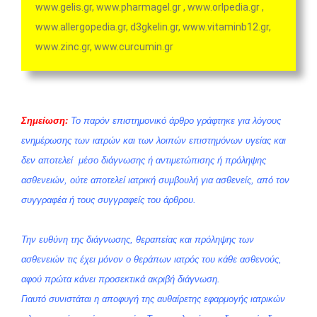
www.gelis.gr, www.pharmagel.gr , www.orlpedia.gr ,
www.allergopedia.gr, d3gkelin.gr, www.vitaminb12.gr,
www.zinc.gr, www.curcumin.gr
Σημείωση:
Το παρόν επιστημονικό άρθρο γράφτηκε για λόγους
ενημέρωσης των ιατρών και των λοιπών επιστημόνων υγείας και
δεν αποτελεί μέσο διάγνωσης ή αντιμετώπισης ή πρόληψης
ασθενειών, ούτε αποτελεί ιατρική συμβουλή για ασθενείς, από τον
συγγραφέα ή τους συγγραφείς του άρθρου.
Την ευθύνη της διάγνωσης, θεραπείας και πρόληψης των
ασθενειών τις έχει μόνον ο θεράπων ιατρός του κάθε ασθενούς,
αφού πρώτα κάνει προσεκτικά ακριβή διάγνωση.
Γιαυτό συνιστάται η αποφυγή της αυθαίρετης εφαρμογής ιατρικών