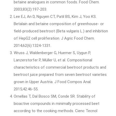
betaine analogues in common foods. Food Chem.
2003;83(2):197-203.
Lee EJ, An D, Nguyen CT, Patil BS, Kim J, Yoo KS.
Betalain and betaine composition of greenhouse- or
field-produced beetroot (Beta vulgaris L.) and inhibition
of HepG2 cell proliferation. J Agric Food Chem.
2014;62(6):1324-1331.
Wruss J, Waldenberger G, Huemer S, Uygun P,
Lanzerstorfer P, Müller U, et al. Compositional
characteristics of commercial beetroot products and
beetroot juice prepared from seven beetroot varieties
grown in Upper Austria. J Food Compos Anal.
2015;42:46-55.
Ornellas T, Dal Bosco SM, Conde SR. Stability of
bioactive compounds in minimally processed beet
according to the cooking methods. Cienc Tecnol